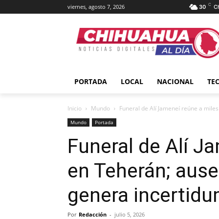
C
viernes, agosto 7, 2026
30
C
PORTADA
LOCAL
NACIONAL
TE
Inicio
Mundo
Funeral de Alí Jameneí reúne a miles
Mundo
Portada
Funeral de Alí J
en Teherán; ause
genera incertid
Por
Redacción
-
julio 5, 2026