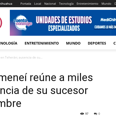
Portada
Local
Nacional
Tecnología
Entretenimiento
Mundo
D
hihuahua
CNOLOGÍA
ENTRETENIMIENTO
MUNDO
DEPORTES
C
 en Teherán; ausencia de su...
ameneí reúne a miles
ncia de su sucesor
umbre
97
0