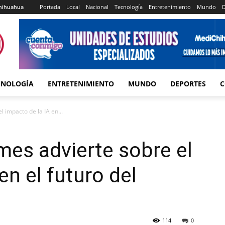
Portada
Local
Nacional
Tecnología
Entretenimiento
Mundo
D
hihuahua
CNOLOGÍA
ENTRETENIMIENTO
MUNDO
DEPORTES
C
 impacto de la IA en...
es advierte sobre el
en el futuro del
114
0