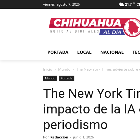
C
viernes, agosto 7, 2026
21.7
C
PORTADA
LOCAL
NACIONAL
TE
Inicio
Mundo
The New York Times advierte sobre el
Mundo
Portada
The New York Tim
impacto de la IA 
periodismo
Por
Redacción
-
junio 1, 2026