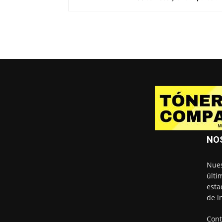
NO
Nues
últi
esta
de i
Cont