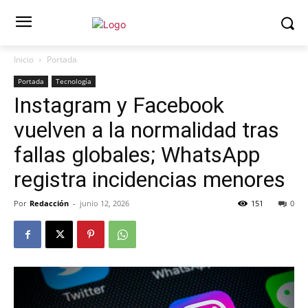
Inicio
Portada
Portada
Tecnología
Instagram y Facebook
vuelven a la normalidad tras
fallas globales; WhatsApp
registra incidencias menores
Por
Redacción
-
junio 12, 2026
151
0