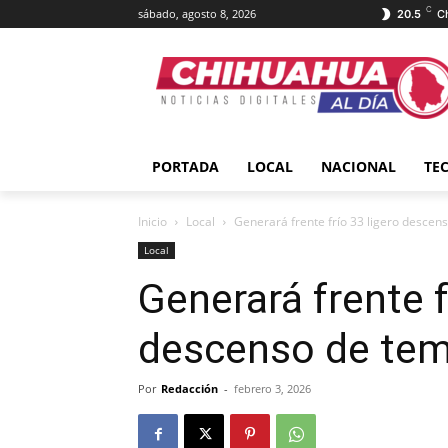
C
sábado, agosto 8, 2026
20.5
C
PORTADA
LOCAL
NACIONAL
TE
Inicio
Local
Generará frente frío 33 ligero descen
Local
Generará frente f
descenso de tem
Por
Redacción
-
febrero 3, 2026