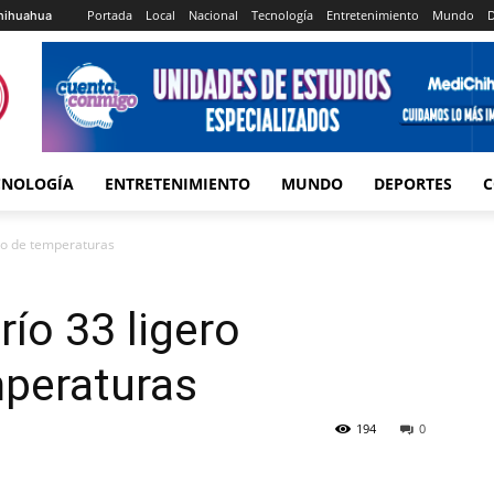
Portada
Local
Nacional
Tecnología
Entretenimiento
Mundo
D
hihuahua
CNOLOGÍA
ENTRETENIMIENTO
MUNDO
DEPORTES
C
so de temperaturas
río 33 ligero
peraturas
194
0