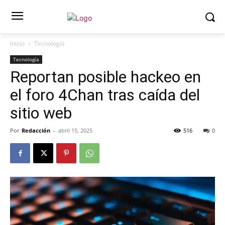
Inicio
Tecnología
Tecnología
Reportan posible hackeo en
el foro 4Chan tras caída del
sitio web
Por
Redacción
-
abril 15, 2025
516
0