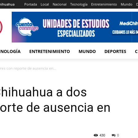
Portada
Local
Nacional
Tecnología
Entretenimiento
Mundo
D
hihuahua
CNOLOGÍA
ENTRETENIMIENTO
MUNDO
DEPORTES
C
es con reporte de ausencia en...
Chihuahua a dos
orte de ausencia en
430
0