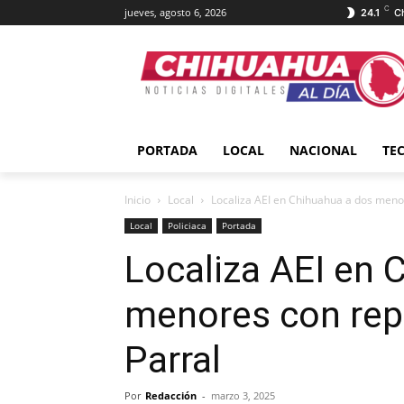
C
jueves, agosto 6, 2026
24.1
C
PORTADA
LOCAL
NACIONAL
TE
Inicio
Local
Localiza AEI en Chihuahua a dos menor
Local
Policiaca
Portada
Localiza AEI en 
menores con rep
Parral
Por
Redacción
-
marzo 3, 2025